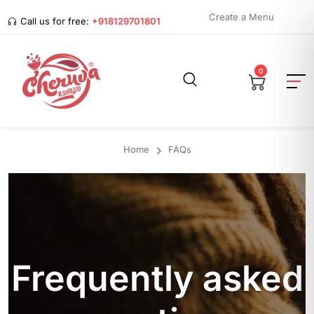
Create a Menu
Call us for free:
+918129701801
0
Home
FAQs
Frequently asked